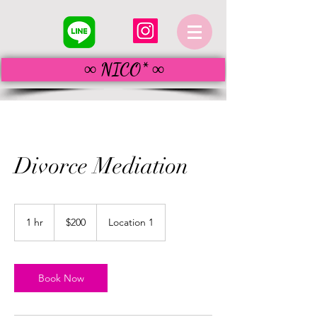
∞ NICO* ∞
Divorce Mediation
200
米
1 hr
1
$200
Location 1
ド
h
ル
Book Now