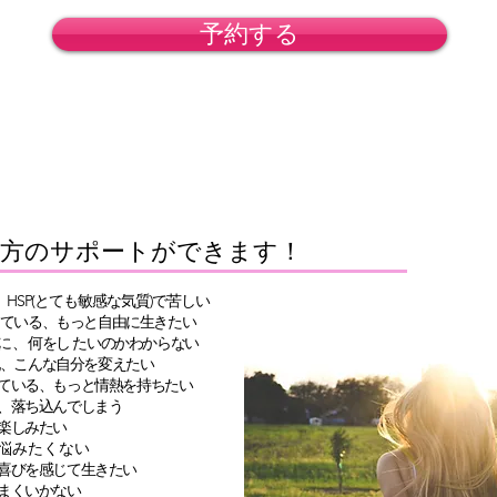
予約する
方のサポートができます！
、HSP(とても敏感な気質)で苦しい
ている、もっと自由に生きたい
のに、
何をし たいのかわからない
、こんな自分を変えたい
している、もっと情熱を持ちたい
、落ち込んでしまう
楽しみたい
悩みたくない
に喜びを感じて生きたい
まくいかない