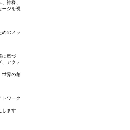
ム、神様、
セージを視
ためのメッ
慣に気づ
グ、アクテ
、世界の創
イトワーク
えします