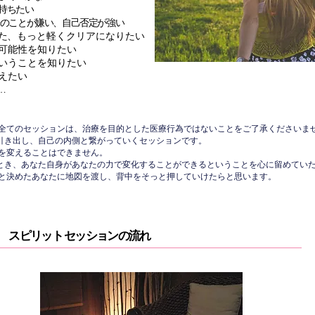
持ちたい
のことが嫌い、自己否定が強い
た
​、もっと軽くクリアになりたい
可能性を知りたい
いうことを知りたい
えたい
…
いる全てのセッションは、治療を目的とした医療行為ではないことをご了承くださいま
引き出し、自己の内側と繋がっていくセッションです。
たを変えることはできません。
とき、あなた自身があなたの力で変化することができるということを心に留めてい
もうと決めたあなたに地図を渡し、背中をそっと押していけたらと思います。
​ スピリット セッションの流れ