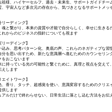
先祖様、ハイヤーセルフ、過去・未来生、サポートガイドチー
霊、宇宙人など多次元の存在から、気づきとなるサポートメッ
分リーディング】
、魂と繋がり、本来の資質や才能で自分らしく、幸せに生きる
これからのビジネスの指針についても視ます
現実リーデイング】
い込み、思考パターン化、奥底の声、これらのネガティブな習
自分を思い出すため、新たな意識層へ進むためのカウンセリン
クをおこないます
来に持っている光の可能性と繋ぐために、真理と視点を交えて
伝えします
クリエイトワーク】
色、香り、タッチ、超感覚を使い、意識変容するためのクリエ
提供します
チュアルだけで終わらせない、日常生活に落とし込む方法をお伝