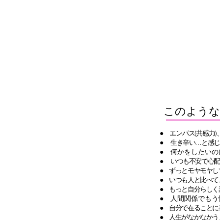
このような
● エンパス(共感力)
​●
生き辛い…と感じ
​● 何かをしたい
●
いつも不安で心配
● ずっとモヤモヤ
● いつも人と比べて
● もっと自分らしく
● 人間関係でもう
● 自分で在ること
● 人生がなかなかう