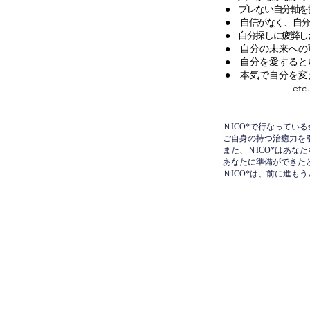
● ブレない自分軸を
●
自信がなく、自分
​● 自分探しに疲弊し
● 自分の未来への
●
自分を愛すると
● 本気で自分を変
etc
ＮICO*で行なって
ご自身の持つ治癒力を
また、ＮICO*はあな
あなたに準備ができた
ＮICO*は、前に進