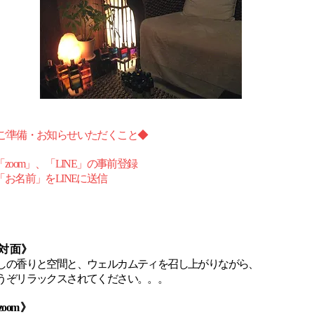
ご準備・お知らせいただくこと◆
「zoom」、「LINE」の事前登録
「お名前」をLINEに送信
対 面 》
癒しの香りと空間と、ウェルカムティを召し上がりながら、
うぞリラックスされてください。。。
zoom
》