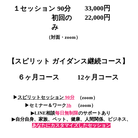
33,000円
​ １セッション 90分
​22
,000円
初回の
み
（対面・zoom）
​【スピリット ガイダンス継続コース】
６ヶ月コース
12ヶ月コース
▶︎
スピリットセッション
90分
（zoom）
▶︎セミナー＆ワーク
3h
（zoom）
▶︎LINE相談
毎日無制限
のサポートあり
​▶︎自分自身、家族、ペット、健康、人間関係、ビジネス、
あなたにカスタマイズしたセッション