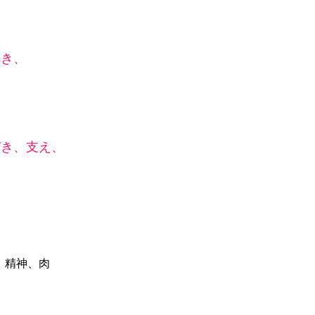
解き、
づき、支え、
、
、精神、肉